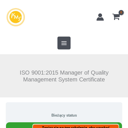
Przejdź
do
treści
ISO 9001:2015 Manager of Quality
Management System Certificate
Bieżący status
Zapisz się na ten szkolenie, aby uzyskać