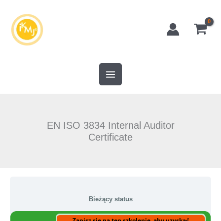
Przejdź
do
treści
EN ISO 3834 Internal Auditor
Certificate
Bieżący status
Zapisz się na ten szkolenie, aby uzyskać