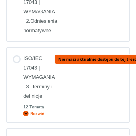
17043 |
WYMAGANIA
| 2.Odniesienia
normatywne
ISO/IEC
Nie masz aktualnie dostępu do tej treśc
17043 |
WYMAGANIA
| 3. Terminy i
definicje
12 Tematy
Rozwiń
ISO/IEC
17043
|
WYMAGANIA
|
Treść Zagadnienie