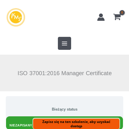
Przejdź
do
treści
ISO 37001:2016 Manager Certificate
Bieżący status
Zapisz się na ten szkolenie, aby uzyskać
NIEZAPISANY
dostęp