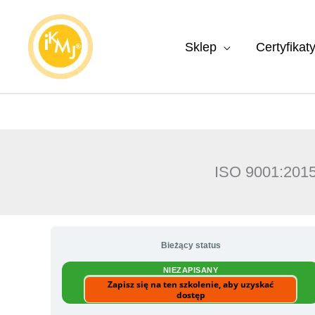
Przejdź
do
Sklep
Certyfikat
treści
ISO 9001:2015
Bieżący status
NIEZAPISANY
Zapisz się na ten szkolenie, aby uzyskać
dostęp