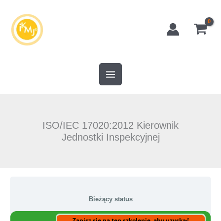
Przejdź
do
treści
ISO/IEC 17020:2012 Kierownik
Jednostki Inspekcyjnej
Bieżący status
Zapisz się na ten szkolenie, aby uzyskać