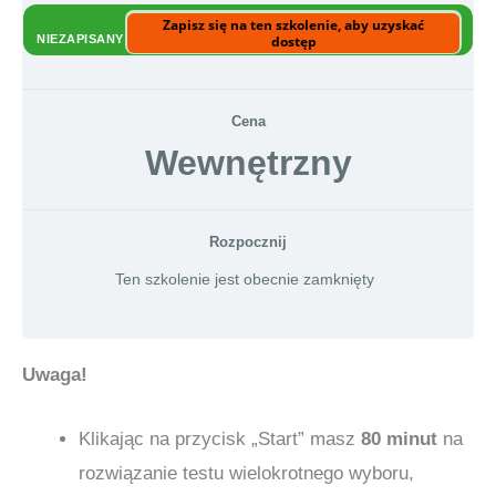
Zapisz się na ten szkolenie, aby uzyskać
NIEZAPISANY
dostęp
Cena
Wewnętrzny
Rozpocznij
Ten szkolenie jest obecnie zamknięty
Uwaga!
Klikając na przycisk „Start” masz
80 minut
na
rozwiązanie testu wielokrotnego wyboru,