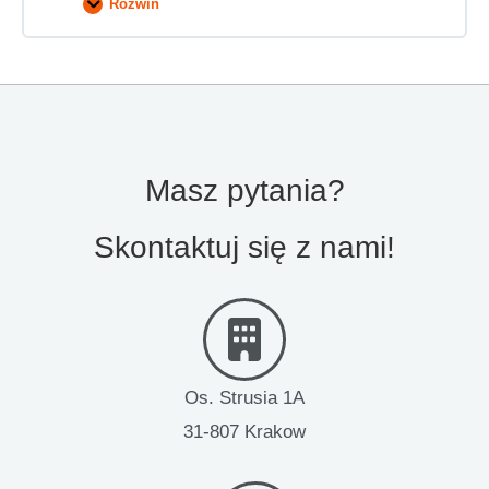
Rozwiń
ISO
22301:2019
|
ZESPÓŁ
| Zadania
Treść Zagadnienie
Zespołu
ds.
Ciągłości
0% UKOŃCZONE
0/1 kroków
Działania
|
Prowadzić
Masz pytania?
ćwiczenia
Przeprowadź ćwiczenia BCP
Skontaktuj się z nami!
Os. Strusia 1A
31-807 Krakow