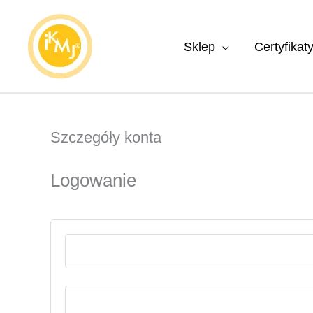
Przejdź
do
Sklep
Certyfikat
treści
Szczegóły konta
Logowanie