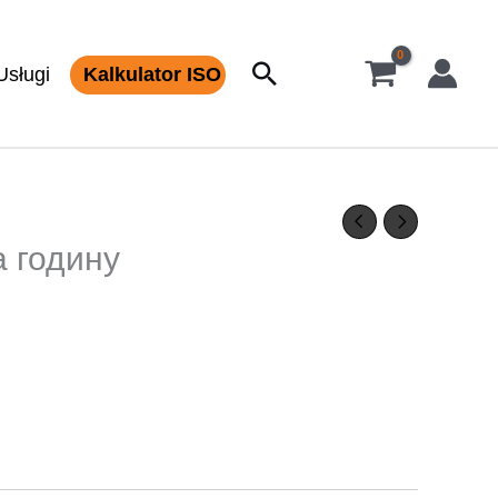
Szukaj
Usługi
Kalkulator ISO
а годину