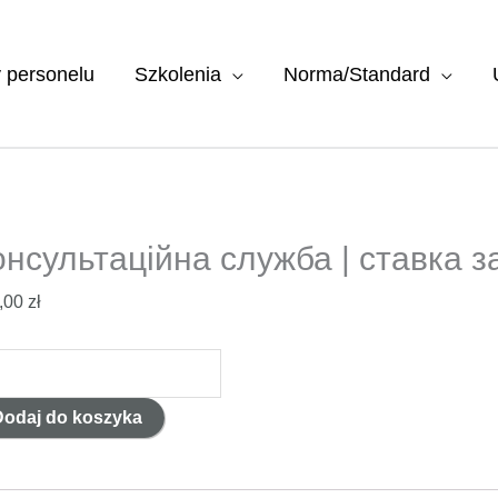
y personelu
Szkolenia
Norma/Standard
онсультаційна служба | ставка з
,00
zł
ć
сультаційна
Dodaj do koszyka
жба
вка