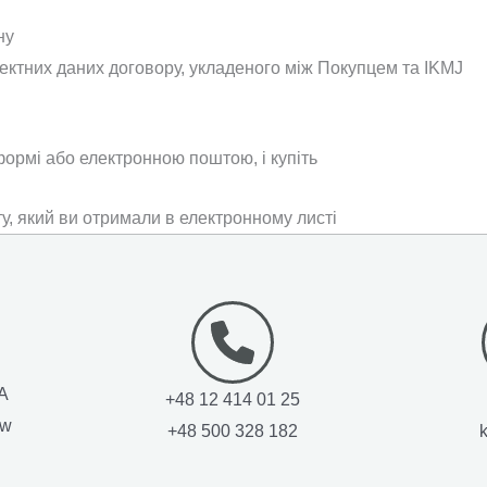
ну
ину
оектних даних договору, укладеного між Покупцем та IKMJ
оформі або електронною поштою, і купіть
у, який ви отримали в електронному листі
1A
+48 12 414 01 25
ow
+48 500 328 182