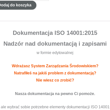
umentacja
Dodaj do koszyka
01:2015
zór
Dokumentacja ISO 14001:2015
Nadzór nad dokumentacją i zapisami
umentacją
w formie edytowalnej
isami
Wdrażasz System Zarządzania Środowiskiem?
Natrafiłeś na jakiś problem z dokumentacją?
Nie wiesz co zrobić?
Nasza dokumentacja na pewno Ci pomoże.
 ale wybrać sobie potrzebne elementy dokumentacji ISO 1400