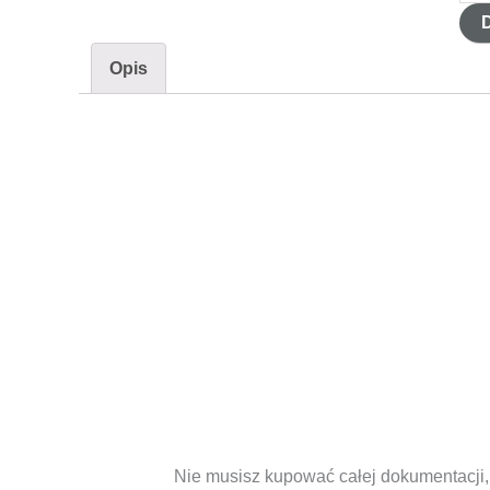
Dok
ISO
140
Opis
-
Nad
nad
dok
i
zap
Nie musisz kupować całej dokumentacji,