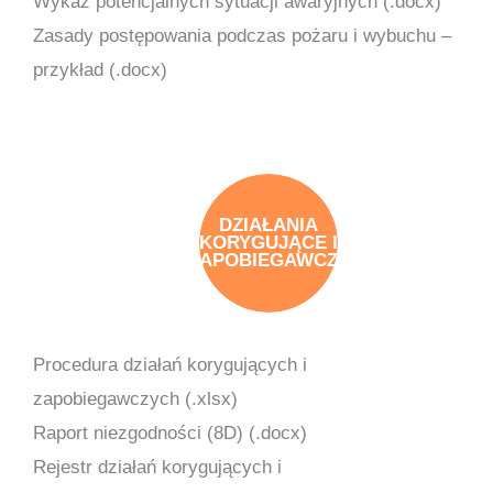
Wykaz potencjalnych sytuacji awaryjnych (.docx)
Zasady postępowania podczas pożaru i wybuchu –
przykład (.docx)
DZIAŁANIA
KORYGUJĄCE I
ZAPOBIEGAWCZE
Procedura działań korygujących i
zapobiegawczych (.xlsx)
Raport niezgodności (8D) (.docx)
Rejestr działań korygujących i