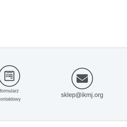
formularz
sklep@ikmj.org
kontaktowy