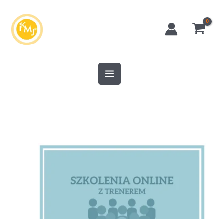
Przejdź
do
treści