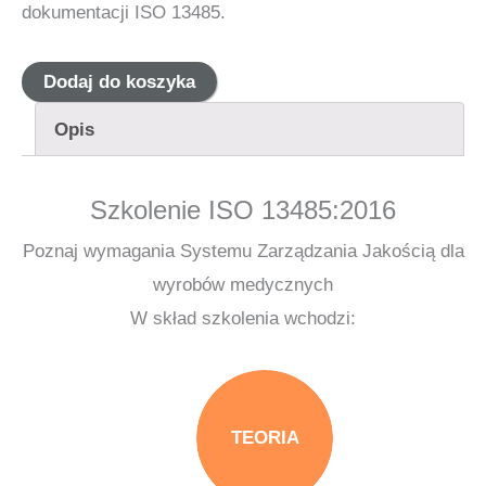
dokumentacji ISO 13485.
ilość
Dodaj do koszyka
Szkolenie
Opis
online
standard
Szkolenie ISO 13485:2016
ISO
13485:2016
Poznaj wymagania Systemu Zarządzania Jakością dla
wyrobów medycznych
W skład szkolenia wchodzi:
TEORIA