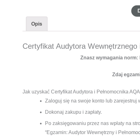
iloś
Cert
Opis
Aud
Wew
Certyfikat Audytora Wewnętrznego
i
Peł
Znasz wymagania norm: I
SZJ
AQ
Zdaj egzam
211
Jak uzyskać Certyfikat Audytora i Pełnomocnika AQ
Zaloguj się na swoje konto lub zarejestruj
Dokonaj zakupu i zapłaty.
Po zaksięgowaniu przez nas wpłaty na str
“Egzamin: Audytor Wewnętrzny i Pełnomo