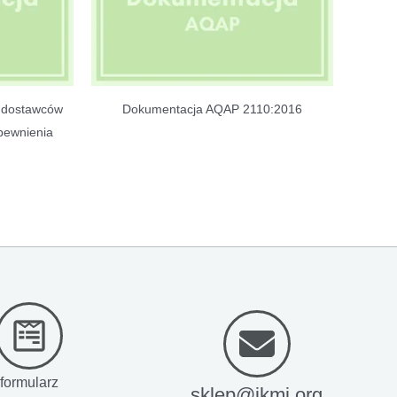
oddostawców
Dokumentacja AQAP 2110:2016
ewnienia
formularz
sklep@ikmj.org