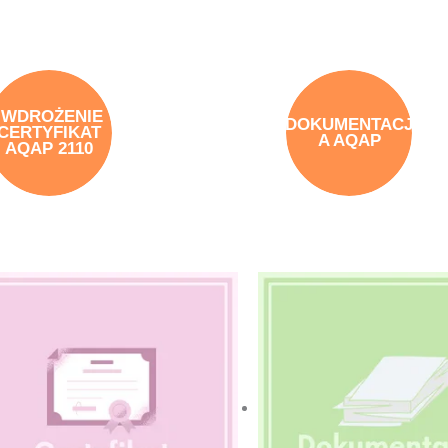
WDROŻENIE
DOKUMENTACJ
CERTYFIKAT
A AQAP
AQAP 2110