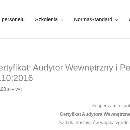
y personelu
Szkolenia
Norma/Standard
ertyfikat: Audytor Wewnętrzny i 
110:2016
,00
zł
+ VAT
Zdaj egzamin i po
Certyfikat Audytora Wewnętrzn
SZJ dla dostawców wojska zgodn