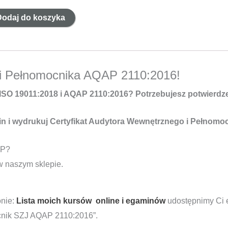
ć
Dodaj do koszyka
yfikat:
ytor
nętrzny
 i Pełnomocnika AQAP 2110:2016!
nomocnik
SO 19011:2018 i AQAP 2110:2016? Potrzebujesz potwierdz
AP
in i wydrukuj Certyfikat Audytora Wewnętrznego i Pełnomo
0:2016
AP?
 w naszym sklepie.
onie:
Lista moich kursów online i egaminów
udostępnimy Ci 
cnik SZJ AQAP 2110:2016”.